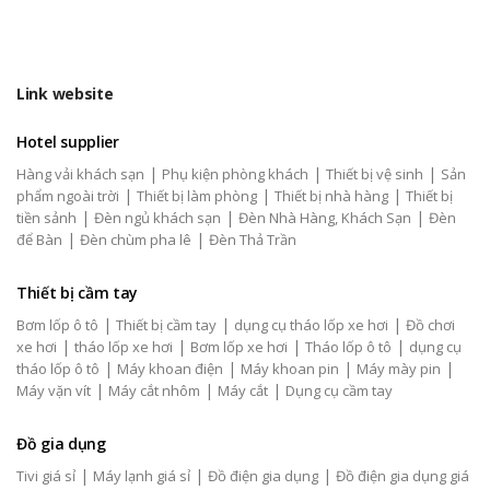
Link website
Hotel supplier
|
|
|
Hàng vải khách sạn
Phụ kiện phòng khách
Thiết bị vệ sinh
Sản
|
|
|
phẩm ngoài trời
Thiết bị làm phòng
Thiết bị nhà hàng
Thiết bị
|
|
|
tiền sảnh
Đèn ngủ khách sạn
Đèn Nhà Hàng, Khách Sạn
Đèn
|
|
để Bàn
Đèn chùm pha lê
Đèn Thả Trần
Thiết bị cầm tay
|
|
|
Bơm lốp ô tô
Thiết bị cầm tay
dụng cụ tháo lốp xe hơi
Đồ chơi
|
|
|
|
xe hơi
tháo lốp xe hơi
Bơm lốp xe hơi
Tháo lốp ô tô
dụng cụ
|
|
|
|
tháo lốp ô tô
Máy khoan điện
Máy khoan pin
Máy mày pin
|
|
|
Máy vặn vít
Máy cắt nhôm
Máy cắt
Dụng cụ cầm tay
Đồ gia dụng
|
|
|
Tivi giá sỉ
Máy lạnh giá sỉ
Đồ điện gia dụng
Đồ điện gia dụng giá