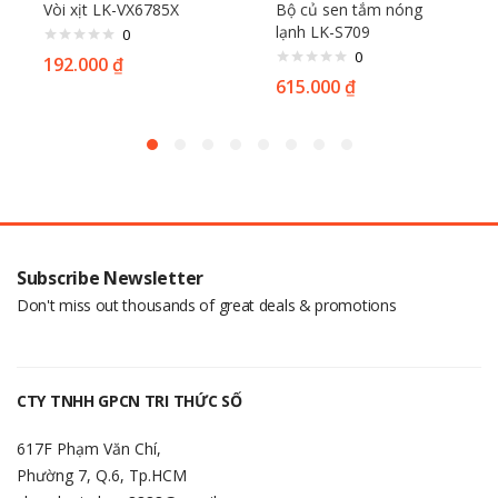
Vòi xịt LK-VX6785X
Bộ củ sen tắm nóng
lạnh LK-S709
0
0
192.000
₫
615.000
₫
Subscribe Newsletter
Don't miss out thousands of great deals & promotions
CTY TNHH GPCN TRI THỨC SỐ
617F Phạm Văn Chí,
Phường 7, Q.6, Tp.HCM