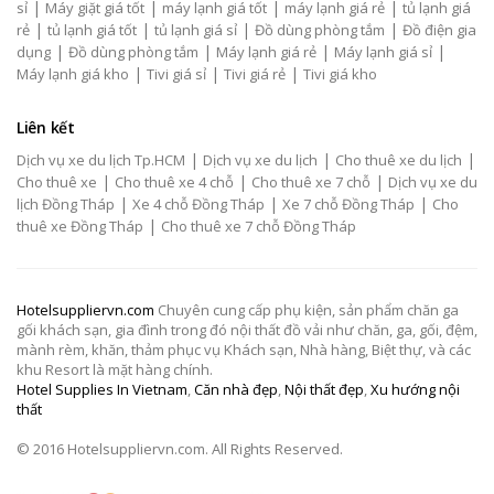
|
|
|
|
sỉ
Máy giặt giá tốt
máy lạnh giá tốt
máy lạnh giá rẻ
tủ lạnh giá
|
|
|
|
rẻ
tủ lạnh giá tốt
tủ lạnh giá sỉ
Đồ dùng phòng tắm
Đồ điện gia
|
|
|
|
dụng
Đồ dùng phòng tắm
Máy lạnh giá rẻ
Máy lạnh giá sỉ
|
|
|
Máy lạnh giá kho
Tivi giá sỉ
Tivi giá rẻ
Tivi giá kho
Liên kết
|
|
|
Dịch vụ xe du lịch Tp.HCM
Dịch vụ xe du lịch
Cho thuê xe du lịch
|
|
|
Cho thuê xe
Cho thuê xe 4 chỗ
Cho thuê xe 7 chỗ
Dịch vụ xe du
|
|
|
lịch Đồng Tháp
Xe 4 chỗ Đồng Tháp
Xe 7 chỗ Đồng Tháp
Cho
|
thuê xe Đồng Tháp
Cho thuê xe 7 chỗ Đồng Tháp
Hotelsuppliervn.com
Chuyên cung cấp phụ kiện, sản phẩm chăn ga
gối khách sạn, gia đình trong đó nội thất đồ vải như chăn, ga, gối, đệm,
mành rèm, khăn, thảm phục vụ Khách sạn, Nhà hàng, Biệt thự, và các
khu Resort là mặt hàng chính.
Hotel Supplies In Vietnam
,
Căn nhà đẹp
,
Nội thất đẹp
,
Xu hướng nội
thất
© 2016 Hotelsuppliervn.com. All Rights Reserved.