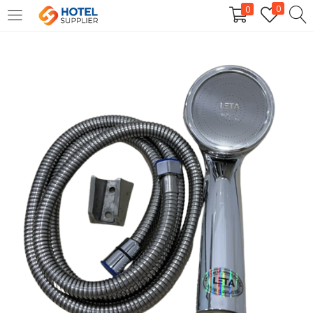
0
0
LOGIN
Enter your username and password to login.
Remember me
Login
Lost password?