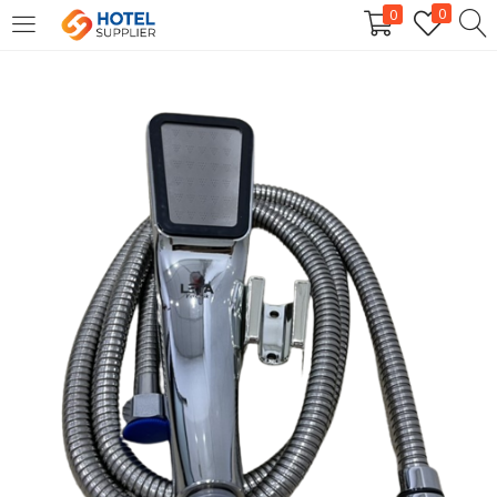
0
0
LOGIN
Enter your username and password to login.
Remember me
Login
Lost password?