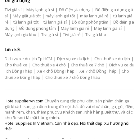
Đồ gia dụng
|
|
|
Tivi giá sỉ
Máy lạnh giá sỉ
Đồ điện gia dụng
Đồ điện gia dụng giá
|
|
|
|
sỉ
Máy giặt giá tốt
máy lạnh giá tốt
máy lạnh giá rẻ
tủ lạnh giá
|
|
|
|
rẻ
tủ lạnh giá tốt
tủ lạnh giá sỉ
Đồ dùng phòng tắm
Đồ điện gia
|
|
|
|
dụng
Đồ dùng phòng tắm
Máy lạnh giá rẻ
Máy lạnh giá sỉ
|
|
|
Máy lạnh giá kho
Tivi giá sỉ
Tivi giá rẻ
Tivi giá kho
Liên kết
|
|
|
Dịch vụ xe du lịch Tp.HCM
Dịch vụ xe du lịch
Cho thuê xe du lịch
|
|
|
Cho thuê xe
Cho thuê xe 4 chỗ
Cho thuê xe 7 chỗ
Dịch vụ xe du
|
|
|
lịch Đồng Tháp
Xe 4 chỗ Đồng Tháp
Xe 7 chỗ Đồng Tháp
Cho
|
thuê xe Đồng Tháp
Cho thuê xe 7 chỗ Đồng Tháp
Hotelsuppliervn.com
Chuyên cung cấp phụ kiện, sản phẩm chăn ga
gối khách sạn, gia đình trong đó nội thất đồ vải như chăn, ga, gối, đệm,
mành rèm, khăn, thảm phục vụ Khách sạn, Nhà hàng, Biệt thự, và các
khu Resort là mặt hàng chính.
Hotel Supplies In Vietnam
,
Căn nhà đẹp
,
Nội thất đẹp
,
Xu hướng nội
thất