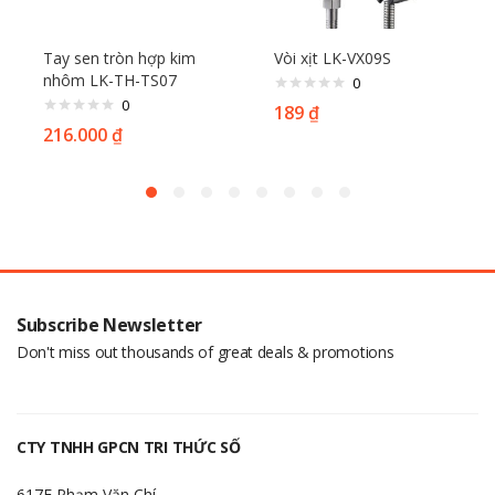
Tay sen tròn hợp kim
Vòi xịt LK-VX09S
nhôm LK-TH-TS07
0
0
189
₫
216.000
₫
Subscribe Newsletter
Don't miss out thousands of great deals & promotions
CTY TNHH GPCN TRI THỨC SỐ
617F Phạm Văn Chí,