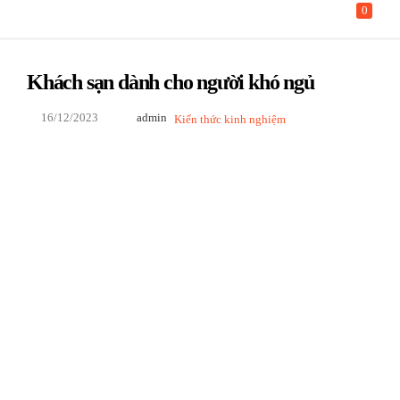
0
LOGIN
Khách sạn dành cho người khó ngủ
Enter your username and password to login.
16/12/2023
admin
Kiến thức kinh nghiệm
Remember me
Login
Lost password?