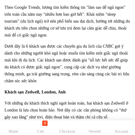
Theo Google Trends, lượng tìm kiếm thông tin “làm sao để ngủ ngon”
trên toàn cầu năm nay “nhiều hơn bao giờ hết”. Khái niệm “sleep
tourism” (du lịch ngủ) trở nên phổ biến sau đại dịch, hướng tới những du
khách ưu tiên chọn những cơ sở lưu trú đem lại cảm giác dễ chịu, thoải
mái để có giấc ngủ ngon.
Dưới đây là 6 khách sạn được các chuyên gia du lịch của
CNBC
gợi ý
dành cho những người khó ngủ hoặc muốn tìm kiếm một giấc ngủ thoải
mái khi đi du lịch. Các khách sạn được đánh giá “nỗ lực hết sức để giúp
du khách có được giấc ngủ ngon”, cung cấp các dịch vụ như giường
thông minh, ga trải giường sang trọng, rèm cản sáng cùng các bài trị liệu
chăm sóc sức khỏe.
Khách sạn Zedwell, London, Anh
Với những du khách thích nghỉ ngơi hoàn toàn, hai khách sạn Zedwell ở
London là lựa chọn hoàn hảo. Nơi đây có các căn phòng không có “thứ
gây xao lãng” như tivi, điện thoại bàn và thậm chí cả cửa sổ.
0
Phòng được sắp xếp theo phong cách tối giản với đồ dùng làm từ gỗ sồi
Home
Cart
Checkout
Viewed
Account