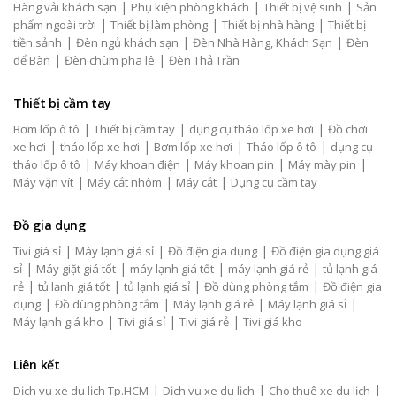
|
|
|
Hàng vải khách sạn
Phụ kiện phòng khách
Thiết bị vệ sinh
Sản
|
|
|
phẩm ngoài trời
Thiết bị làm phòng
Thiết bị nhà hàng
Thiết bị
|
|
|
tiền sảnh
Đèn ngủ khách sạn
Đèn Nhà Hàng, Khách Sạn
Đèn
|
|
để Bàn
Đèn chùm pha lê
Đèn Thả Trần
Thiết bị cầm tay
|
|
|
Bơm lốp ô tô
Thiết bị cầm tay
dụng cụ tháo lốp xe hơi
Đồ chơi
|
|
|
|
xe hơi
tháo lốp xe hơi
Bơm lốp xe hơi
Tháo lốp ô tô
dụng cụ
|
|
|
|
tháo lốp ô tô
Máy khoan điện
Máy khoan pin
Máy mày pin
|
|
|
Máy vặn vít
Máy cắt nhôm
Máy cắt
Dụng cụ cầm tay
Đồ gia dụng
|
|
|
Tivi giá sỉ
Máy lạnh giá sỉ
Đồ điện gia dụng
Đồ điện gia dụng giá
|
|
|
|
sỉ
Máy giặt giá tốt
máy lạnh giá tốt
máy lạnh giá rẻ
tủ lạnh giá
|
|
|
|
rẻ
tủ lạnh giá tốt
tủ lạnh giá sỉ
Đồ dùng phòng tắm
Đồ điện gia
|
|
|
|
dụng
Đồ dùng phòng tắm
Máy lạnh giá rẻ
Máy lạnh giá sỉ
|
|
|
Máy lạnh giá kho
Tivi giá sỉ
Tivi giá rẻ
Tivi giá kho
Liên kết
|
|
|
Dịch vụ xe du lịch Tp.HCM
Dịch vụ xe du lịch
Cho thuê xe du lịch