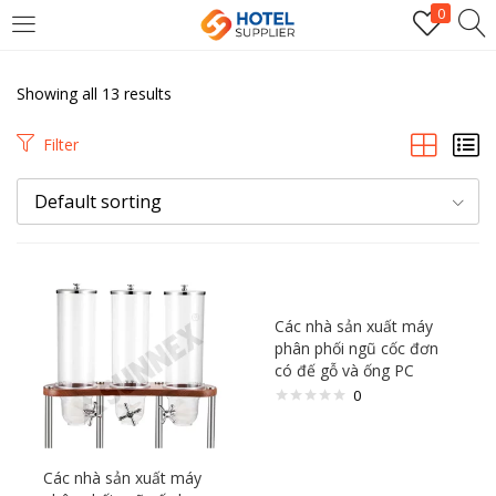
0
LOGIN
Showing all 13 results
Enter your username and password to login.
Filter
Default sorting
Remember me
Các nhà sản xuất máy
phân phối ngũ cốc đơn
Login
có đế gỗ và ống PC
0
Lost password?
Các nhà sản xuất máy