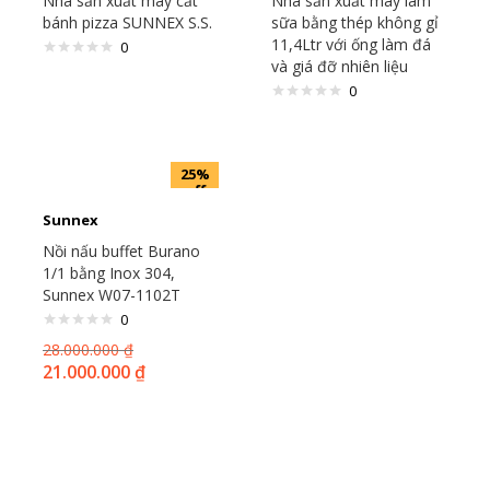
Nhà sản xuất máy cắt
Nhà sản xuất máy làm
bánh pizza SUNNEX S.S.
sữa bằng thép không gỉ
11,4Ltr với ống làm đá
0
và giá đỡ nhiên liệu
0
25%
off
Sunnex
Nồi nấu buffet Burano
1/1 bằng Inox 304,
Sunnex W07-1102T
0
28.000.000
₫
21.000.000
₫