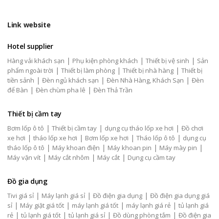
Link website
Hotel supplier
|
|
|
Hàng vải khách sạn
Phụ kiện phòng khách
Thiết bị vệ sinh
Sản
|
|
|
phẩm ngoài trời
Thiết bị làm phòng
Thiết bị nhà hàng
Thiết bị
|
|
|
tiền sảnh
Đèn ngủ khách sạn
Đèn Nhà Hàng, Khách Sạn
Đèn
|
|
để Bàn
Đèn chùm pha lê
Đèn Thả Trần
Thiết bị cầm tay
|
|
|
Bơm lốp ô tô
Thiết bị cầm tay
dụng cụ tháo lốp xe hơi
Đồ chơi
|
|
|
|
xe hơi
tháo lốp xe hơi
Bơm lốp xe hơi
Tháo lốp ô tô
dụng cụ
|
|
|
|
tháo lốp ô tô
Máy khoan điện
Máy khoan pin
Máy mày pin
|
|
|
Máy vặn vít
Máy cắt nhôm
Máy cắt
Dụng cụ cầm tay
Đồ gia dụng
|
|
|
Tivi giá sỉ
Máy lạnh giá sỉ
Đồ điện gia dụng
Đồ điện gia dụng giá
|
|
|
|
sỉ
Máy giặt giá tốt
máy lạnh giá tốt
máy lạnh giá rẻ
tủ lạnh giá
|
|
|
|
rẻ
tủ lạnh giá tốt
tủ lạnh giá sỉ
Đồ dùng phòng tắm
Đồ điện gia