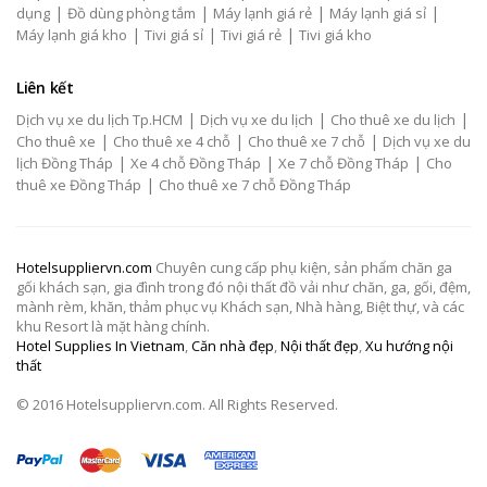
|
|
|
|
dụng
Đồ dùng phòng tắm
Máy lạnh giá rẻ
Máy lạnh giá sỉ
|
|
|
Máy lạnh giá kho
Tivi giá sỉ
Tivi giá rẻ
Tivi giá kho
Liên kết
|
|
|
Dịch vụ xe du lịch Tp.HCM
Dịch vụ xe du lịch
Cho thuê xe du lịch
|
|
|
Cho thuê xe
Cho thuê xe 4 chỗ
Cho thuê xe 7 chỗ
Dịch vụ xe du
|
|
|
lịch Đồng Tháp
Xe 4 chỗ Đồng Tháp
Xe 7 chỗ Đồng Tháp
Cho
|
thuê xe Đồng Tháp
Cho thuê xe 7 chỗ Đồng Tháp
Hotelsuppliervn.com
Chuyên cung cấp phụ kiện, sản phẩm chăn ga
gối khách sạn, gia đình trong đó nội thất đồ vải như chăn, ga, gối, đệm,
mành rèm, khăn, thảm phục vụ Khách sạn, Nhà hàng, Biệt thự, và các
khu Resort là mặt hàng chính.
Hotel Supplies In Vietnam
,
Căn nhà đẹp
,
Nội thất đẹp
,
Xu hướng nội
thất
© 2016 Hotelsuppliervn.com. All Rights Reserved.