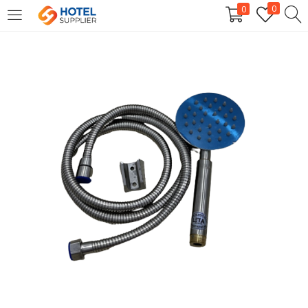
0
0
LOGIN
Enter your username and password to login.
Remember me
Login
Lost password?